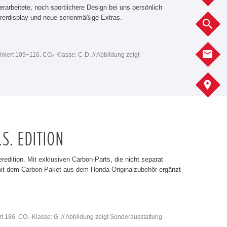
erarbeitete, noch sportlichere Design bei uns persönlich
rerdisplay und neue serienmäßige Extras.
F
K
iniert 109−116. CO₂-Klasse: C-D. // Abbildung zeigt
S
.S. EDITION
edition. Mit exklusiven Carbon-Parts, die nicht separat
 mit dem Carbon-Paket aus dem Honda Originalzubehör ergänzt
rt 186. CO₂-Klasse: G. // Abbildung zeigt Sonderausstattung.