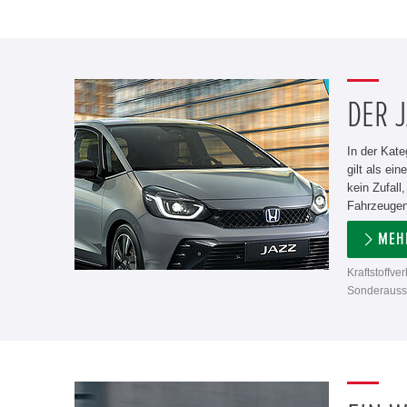
DER J
In der Kate
gilt als ei
kein Zufall
Fahrzeugen
MEH
Kraftstoffve
Sonderausst