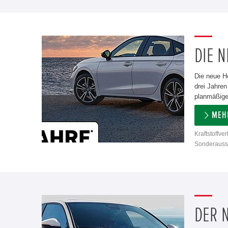
DIE N
Die neue H
drei Jahren
planmäßigen
MEH
Kraftstoffve
Sonderausst
DER N