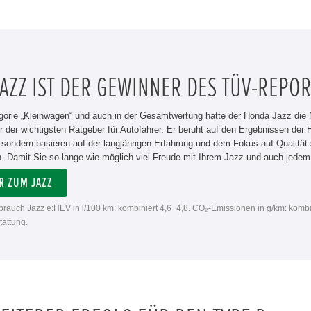
AZZ IST DER GEWINNER DES TÜV-REPOR
gorie „Kleinwagen“ und auch in der Gesamtwertung hatte der Honda Jazz die N
ner der wichtigsten Ratgeber für Autofahrer. Er beruht auf den Ergebnissen d
, sondern basieren auf der langjährigen Erfahrung und dem Fokus auf Qualitä
. Damit Sie so lange wie möglich viel Freude mit Ihrem Jazz und auch jede
R ZUM JAZZ
rbrauch Jazz e:HEV in l/100 km: kombiniert 4,6−4,8. CO₂-Emissionen in g/km: kombi
attung.