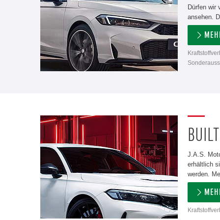
Dürfen wir 
ansehen. D
MEH
Kraftstoffve
Sonderausst
BUILT
J.A.S. Moto
erhältlich
werden. Meh
MEH
Kraftstoffve