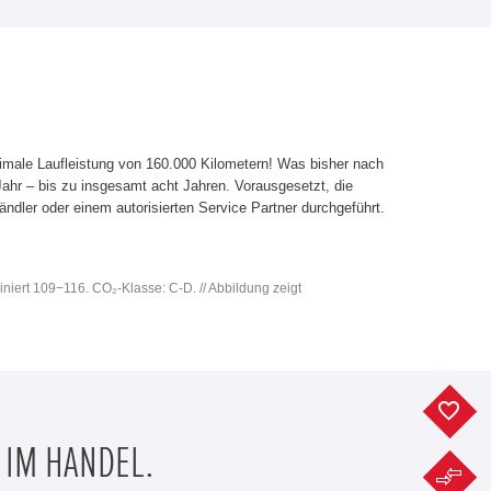
imale Laufleistung von 160.000 Kilometern! Was bisher nach
 Jahr – bis zu insgesamt acht Jahren. Vorausgesetzt, die
dler oder einem autorisierten Service Partner durchgeführt.
iniert 109−116. CO₂-Klasse: C-D. // Abbildung zeigt
F
 IM HANDEL.
F