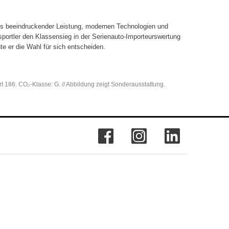
us beeindruckender Leistung, modernen Technologien und
portler den Klassensieg in der Serienauto-Importeurswertung
e er die Wahl für sich entscheiden.
rt 186. CO₂-Klasse: G. // Abbildung zeigt Sonderausstattung.