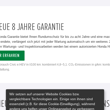
EUE 8 JAHRE GARANTIE
onda Garantie bietet Ihnen Rundumschutz für bis zu acht Jahre und eine max
 endete, verlängert sich jetzt mit jeder Wartung automatisch um ein weiteres
 Wartungs- und Inspektionsarbeiten werden bei einem autorisierten Honda Hän
R ERFAHREN
rbrauch Civic e:HEV in l/100 km: kombiniert 4,8−5,1. CO₂-Emissionen in g/km: komb
attung.
Wir setzen auf unserer Website Cookies bzw.
vergleichbare Technologien ein. Einige von ihnen sind
EUE CIVIC E:HEV – AB SOFORT BEI UNS
essenziell (z.B. für diese Cookie-Einwilligung), während
andere uns helfen unser Onlineangebot zu verbessern