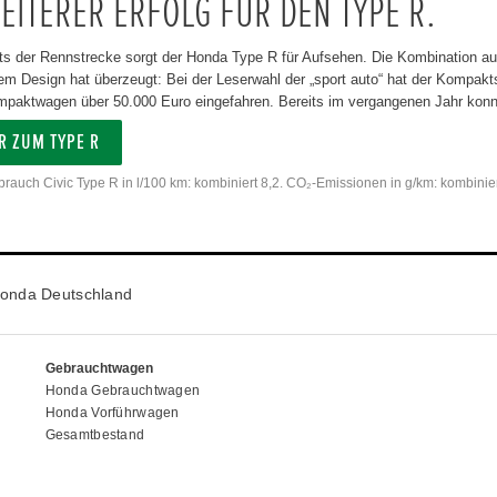
EITERER ERFOLG FÜR DEN TYPE R.
ts der Rennstrecke sorgt der Honda Type R für Aufsehen. Die Kombination a
m Design hat überzeugt: Bei der Leserwahl der „sport auto“ hat der Kompakts
mpaktwagen über 50.000 Euro eingefahren. Bereits im vergangenen Jahr konnt
R ZUM TYPE R
rbrauch Civic Type R in l/100 km: kombiniert 8,2. CO₂-Emissionen in g/km: kombinie
onda Deutschland
Gebrauchtwagen
Honda Gebrauchtwagen
Honda Vorführwagen
Gesamtbestand