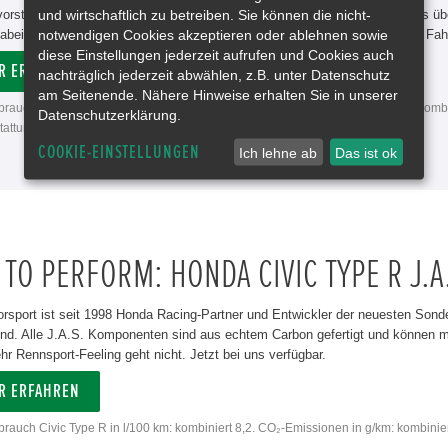
und wirtschaftlich zu betreiben. Sie können die nicht-
vorstellen: Der neue Civic e:HEV Vollhybrid. Ab sofort können Sie sich das üb
notwendigen Cookies akzeptieren oder ablehnen sowie
abei zeigen wir Ihnen gerne weitere Neuerungen wie das 10,2 Zoll großes Fah
diese Einstellungen jederzeit aufrufen und Cookies auch
R ERFAHREN
nachträglich jederzeit abwählen, z.B. unter Datenschutz
am Seitenende. Nähere Hinweise erhalten Sie in unserer
rbrauch Civic e:HEV in l/100 km: kombiniert 4,8−5,1. CO₂-Emissionen in g/km: komb
Datenschutzerklärung.
attung.
COOKIE-EINSTELLUNGEN
Ich lehne ab
Das ist ok
 TO PERFORM: HONDA CIVIC TYPE R J.A
rsport ist seit 1998 Honda Racing-Partner und Entwickler der neuesten Sonder
 sind. Alle J.A.S. Komponenten sind aus echtem Carbon gefertigt und können
r Rennsport-Feeling geht nicht. Jetzt bei uns verfügbar.
R ERFAHREN
rbrauch Civic Type R in l/100 km: kombiniert 8,2. CO₂-Emissionen in g/km: kombinie