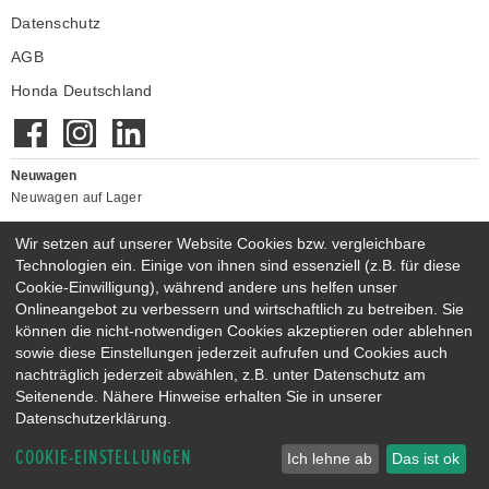
Montag - Freitag
07:30 Uhr - 18:00 Uhr
Datenschutz
Samstag
09:00 Uhr - 14:00 Uhr
AGB
Sonntag
11:00 Uhr - 17:00 Uhr (Ausstellung)
Honda Deutschland
Neuwagen
Neuwagen auf Lager
Gebrauchtwagen
Wir setzen auf unserer Website Cookies bzw. vergleichbare
Honda Gebrauchtwagen
Technologien ein. Einige von ihnen sind essenziell (z.B. für diese
Honda Vorführwagen
Cookie-Einwilligung), während andere uns helfen unser
Gesamtbestand
Onlineangebot zu verbessern und wirtschaftlich zu betreiben. Sie
können die nicht-notwendigen Cookies akzeptieren oder ablehnen
NEUWAGENMODELLE
sowie diese Einstellungen jederzeit aufrufen und Cookies auch
HONDA JAZZ E:HEV
HONDA CIVIC E:HEV
nachträglich jederzeit abwählen, z.B. unter Datenschutz am
HONDA PRELUDE E:HEV
HONDA HR-V E:HEV
Seitenende. Nähere Hinweise erhalten Sie in unserer
HONDA ZR-V E:HEV
HONDA CR-V E:HEV & E:PHEV
Datenschutzerklärung.
COOKIE-EINSTELLUNGEN
Ich lehne ab
Das ist ok