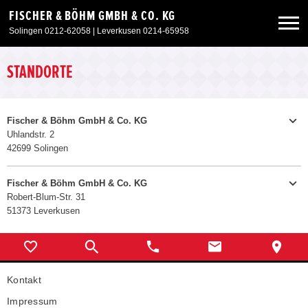
FISCHER & BÖHM GMBH & CO. KG
Solingen 0212-62058 | Leverkusen 0214-65958
Neuwagen
STANDORTE
Gebrauchtwagen
Fischer & Böhm GmbH & Co. KG
Uhlandstr. 2
42699 Solingen
Sonderangebote
+49 212 62058
Telefon:
Fischer & Böhm GmbH & Co. KG
E-MAIL SENDEN
Service & Zubehör
Robert-Blum-Str. 31
51373 Leverkusen
ZU USERER HOMEPAGE
Unser Autohaus
Montag - Freitag
07:30 - 18:00 Uhr
Samstag
09:00 - 14:00 Uhr
+49214-65958
Telefon:
Sonntag
11:00 - 17:00 Uhr (Ausstellung)
Kontakt
E-MAIL SENDEN
Impressum