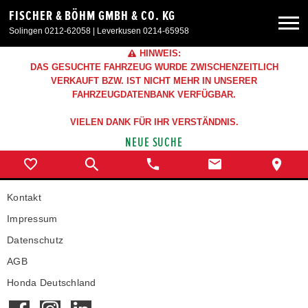
FISCHER & BÖHM GMBH & CO. KG
Solingen 0212-62058 | Leverkusen 0214-65958
HINWEIS:
Neuwagen
DAS GESUCHTE FAHRZEUG WURDE ZWISCHENZEITLICH
VERKAUFT BZW. IST NICHT MEHR IN UNSERER
FAHRZEUGDATENBANK VERFÜGBAR.
Gebrauchtwagen
VIELEN DANK FÜR IHR VERSTÄNDNIS.
NEUE SUCHE
Sonderangebote
Service & Zubehör
Kontakt
Impressum
Unser Autohaus
Datenschutz
AGB
Honda Deutschland