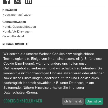
Neuwagen
Neuwagen auf Lager
Gebrauchtwagen
Honda Gebrauchtwagen
Honda Vorführwagen
Gesamtbestand
NEUWAGENMODELLE
HONDA JAZZ E:HEV
HONDA CIVIC E:HEV
Wir setzen auf unserer Website Cookies bzw. vergleichbare
HONDA PRELUDE E:HEV
HONDA HR-V E:HEV
Technologien ein. Einige von ihnen sind essenziell (z.B. für diese
HONDA ZR-V E:HEV
HONDA CR-V E:HEV & E:PHEV
Cookie-Einwilligung), während andere uns helfen unser
Onlineangebot zu verbessern und wirtschaftlich zu betreiben. Sie
können die nicht-notwendigen Cookies akzeptieren oder ablehnen
sowie diese Einstellungen jederzeit aufrufen und Cookies auch
nachträglich jederzeit abwählen, z.B. unter Datenschutz am
Seitenende. Nähere Hinweise erhalten Sie in unserer
Datenschutzerklärung.
COOKIE-EINSTELLUNGEN
Ich lehne ab
Das ist ok